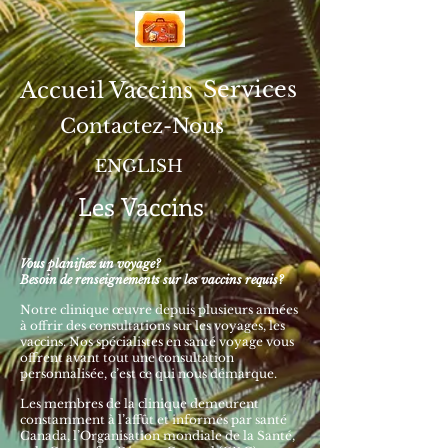
Services
Accueil
Vaccins
Contactez-Nous
ENGLISH
Les Vaccins
Vous planifiez un voyage?
Besoin de renseignements sur les vaccins requis?
Notre clinique œuvre depuis plusieurs années
à offrir des consultations sur les voyages, les
vaccins. Nos spécialistes en santé voyage vous
offrent avant tout une consultation
personnalisée, c’est ce qui nous démarque.
Les membres de la clinique demeurent
constamment à l’affût et informés par santé
Canada, l’Organisation mondiale de la Santé,