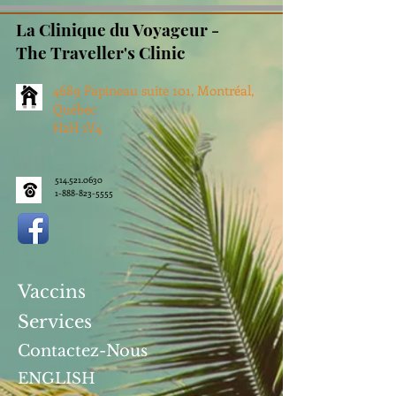
La Clinique du Voyageur -
The Traveller's Clinic
4689 Papineau suite 101, Montréal,
Québec
H2H 1V4
514.521.0630
1-888-823-5555
Vaccins
Services
Contactez-Nous
ENGLISH