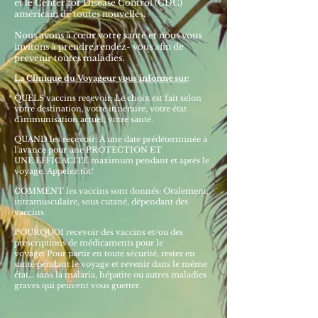
et le Center for Disease Control (CDC)
américain de toutes nouvelles.
Nous avons à cœur votre santé et nous vous
invitons à prendre rendez- vous afin de
prévenir toutes maladies.
La Clinique du Voyageur vous informe sur
:
QUELS vaccins recevoir: Le choix est fait selon
votre destination, votre itinéraire, votre état
d'immunisation actuel, votre santé.
QUAND les recevoir: À une date prédéterminée à
l'avance pour une PROTECTION ET
UNE EFFICACITÉ maximum pendant et après le
voyage. Appelez tôt!
COMMENT les vaccins sont donnés: Oralement,
intramusculaire, sous cutané, dépendant des
vaccins.
POURQUOI recevoir des vaccins et/ou des
prescriptions de médicaments pour le
voyage: Pour partir en toute sécurité, rester en
santé pendant le voyage et revenir dans le même
état… sans la malaria, hépatite ou autres maladies
graves qui peuvent vous guetter.