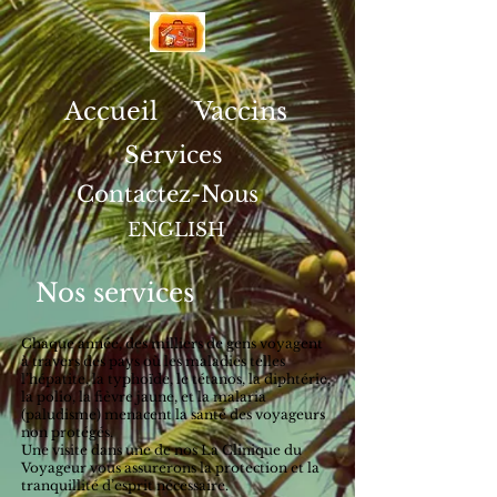
Accueil
Vaccins
Services
Contactez-Nous
ENGLISH
Nos services
Chaque année, des milliers de gens voyagent
à travers des pays où les maladies telles
l’hépatite, la typhoïde, le tétanos, la diphtérie,
la polio, la fièvre jaune, et la malaria
(paludisme) menacent la santé des voyageurs
non protégés.
Une visite dans une de nos La Clinique du
Voyageur vous assurerons la protection et la
tranquillité d’esprit nécessaire.