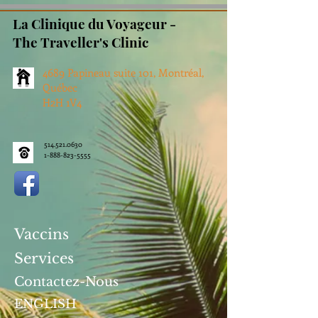
La Clinique du Voyageur -
The Traveller's Clinic
4689 Papineau suite 101, Montréal,
Québec
H2H 1V4
514.521.0630
1-888-823-5555
Vaccins
Services
Contactez-Nous
ENGLISH