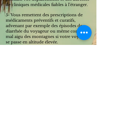
de cliniques médicales fiables à l’étranger.
5- Vous remettent des prescriptions de
médicaments préventifs et curatifs,
advenant par exemple des épisodes de
diarrhée du voyageur ou même contre le
mal aigu des montagnes si votre voyage
se passe en altitude élevée.
6- Vous donnent un carnet international
de vaccination qui répond aux normes
fixées dans le règlement sanitaire
international conçu par l’Organisation
mondiale de la santé (OMS).
Ainsi, vous pourrez donc en toute
quiétude présenter ce carnet à votre
arrivée dans le pays ne risquant pas de
vous voir refuser l’accès à votre séjour.