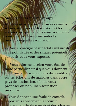
Nos spécialistes en santé voyage:
1- Évaluent avec vous les risques courus
selon votre pays de destination et les
activités auxquelles vous vous adonnerez
pour bien vous recommander la
prévention par la vaccination.
2- Vous renseignent sur l’état sanitaire de
la région visitée et des risques potentiels
auxquels vous vous exposez.
3- Vous informent selon votre état de
santé particulier ainsi que vous donnent
les derniers renseignements disponibles
sur les éclosions de maladies dans votre
pays de destination, afin de vous
proposer ou non une vaccination
préventive.
4- Vous donnent une foule de conseils
importants concernant la sécurité
pendant vos déplacements et des adresses